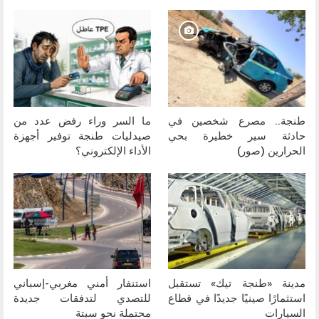
طنجة.. مصرع شخصين في
ما السر وراء رفض عدد من
حادثة سير خطيرة بحي
صيدليات طنجة توفير أجهزة
الحرارين (صور)
الأداء الإلكتروني؟
مدينة «طنجة تيك» تستقبل
استنفار أمني مغربي-إسباني
استثمارًا صينيًا جديدًا في قطاع
للتصدي لتدفقات جديدة
السيارات
محتملة نحو سبتة