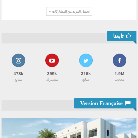
تحميل المزيد من المشاركات
تابعنا
478k
399k
315k
1.9M
معجب
متابع
مشترك
متابع
Version Française