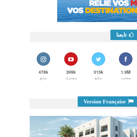
تابعنا
478k
399k
315k
1.9M
معجب
متابع
مشترك
متابع
Version Française