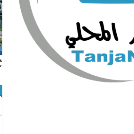
au
e…