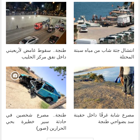
انتشال جثة شاب من مياه سبتة
طنجة.. سقوط غامض لأربعيني
المحتلة
داخل نفق مركز الحليب
مصرع شابة غرقًا داخل حقينة
طنجة.. مصرع شخصين في
سد بضواحي طنجة
حادثة سير خطيرة بحي
الحرارين (صور)