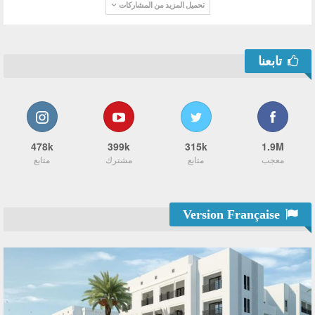
تحميل المزيد من المشاركات
تابعنا
478k
399k
315k
1.9M
معجب
متابع
مشترك
متابع
Version Française