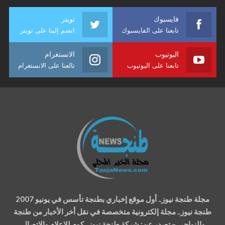
فايسبوك
تويتر
تابعنا على الفايسبوك
انضم إلينا على تويتر
اليوتيوب
الانستغرام
تابعنا على اليوتيوب
تالعنا على الانستغرام
مجلة طنجة نيوز.. أول موقع إخباري بطنجة تأسس في يونيو 2007
طنجة نيوز.. مجلة إلكترونية متخصصة في نقل أخر الأخبار من طنجة
والنواحي – تصدر عن: شركة طنجة نيوز . كوم للإعلام والإتصال.