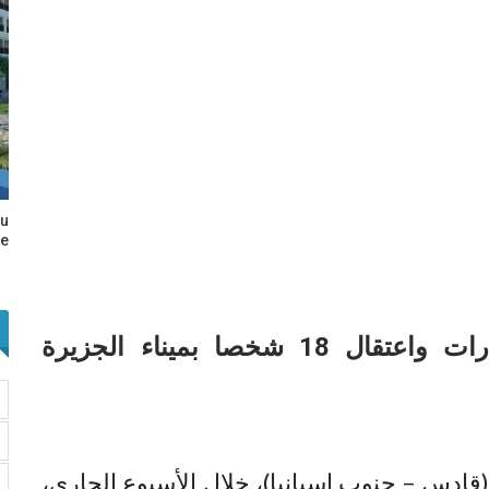
au
e…
إسبانيا: ضبط 110 كلغ من المخدرات واعتقال 18 شخصا بميناء الجزيرة
قادس – جنوب إسبانيا)، خلال الأسبوع الجاري،