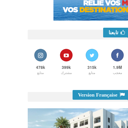
تابعنا
478k
399k
315k
1.9M
معجب
متابع
مشترك
متابع
Version Française