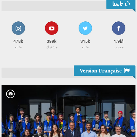
تابعنا
478k
399k
315k
1.9M
معجب
متابع
مشترك
متابع
Version Française