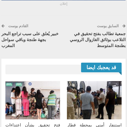
إعلان
السابق بوست
القادم بوست
جمعية تطالب بفتح تحقيق في
خبير يُعلق على سبب تراجع البحر
التلاعب بوثائق الغازوال الروسي
بجهة طنجة وباقي سواحل
بطنجة المتوسط
المغرب
قد يعجبك ايضا
استنفار أمني بمحطة قطار
فتح تحقيق بشأن اعتداءات