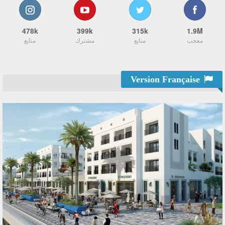
478k
399k
315k
1.9M
معجب
متابع
مشترك
متابع
Version Française