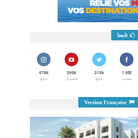
تابعنا
478k
399k
315k
1.9M
معجب
متابع
مشترك
متابع
Version Française