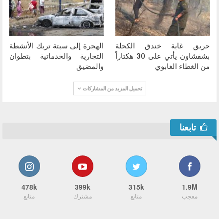
حريق غابة خندق الكحلة
الهجرة إلى سبتة تربك الأنشطة
بشفشاون يأتي على 30 هكتاراً
التجارية والخدماتية بتطوان
من الغطاء الغابوي
والمضيق
تحميل المزيد من المشاركات
تابعنا
478k
399k
315k
1.9M
معجب
متابع
مشترك
متابع