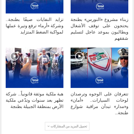
زبناء مشروع «النورس» بطنجة
تزايد النفايات صيفًا بطنجة..
يحتجون على توقف الأشغال
وشركة «أرما» ترفع وتيرة عملها
ويطالبون بموعد عاجل لتسليم
لمواكبة الضغط المتزايد
شققهم
تتعرفان على الوجوه وترصدان
هبة ملكية موثقة قانونياً… شركة
لوحات السيارات.. «أمان»
تظهر بعد سنوات وتدّعي ملكية
و«مدار» تبدآن مراقبة شوارع
الأرض بمنطقة الجبيلة بطنجة
طنجة…
تحميل المزيد من المشاركات