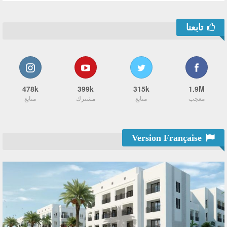
تابعنا
478k
399k
315k
1.9M
معجب
متابع
مشترك
متابع
Version Française