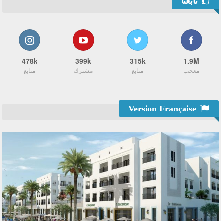
تابعنا
478k
399k
315k
1.9M
معجب
متابع
مشترك
متابع
Version Française