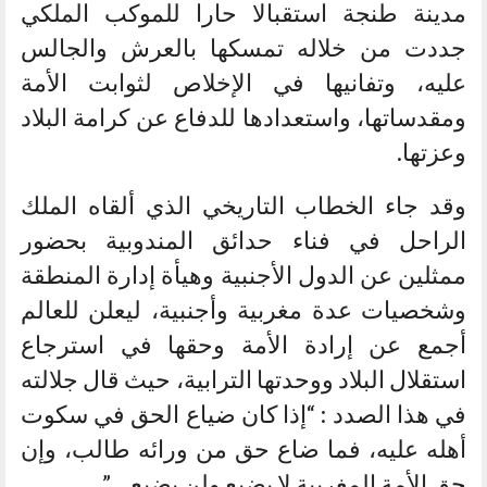
مدينة طنجة استقبالا حارا للموكب الملكي
جددت من خلاله تمسكها بالعرش والجالس
عليه، وتفانيها في الإخلاص لثوابت الأمة
ومقدساتها، واستعدادها للدفاع عن كرامة البلاد
وعزتها.
وقد جاء الخطاب التاريخي الذي ألقاه الملك
الراحل في فناء حدائق المندوبية بحضور
ممثلين عن الدول الأجنبية وهيأة إدارة المنطقة
وشخصيات عدة مغربية وأجنبية، ليعلن للعالم
أجمع عن إرادة الأمة وحقها في استرجاع
استقلال البلاد ووحدتها الترابية، حيث قال جلالته
في هذا الصدد : “إذا كان ضياع الحق في سكوت
أهله عليه، فما ضاع حق من ورائه طالب، وإن
حق الأمة المغربية لا يضيع ولن يضيع …”.