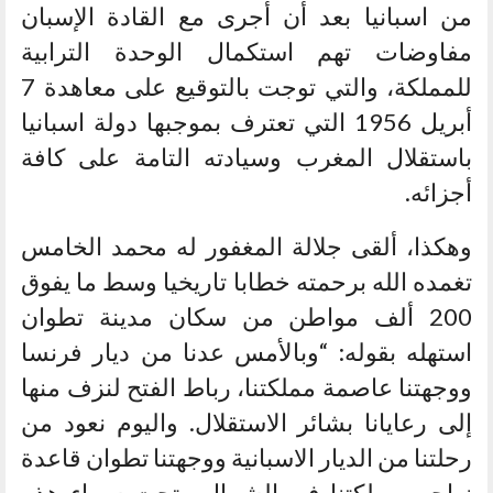
من اسبانيا بعد أن أجرى مع القادة الإسبان
مفاوضات تهم استكمال الوحدة الترابية
للمملكة، والتي توجت بالتوقيع على معاهدة 7
أبريل 1956 التي تعترف بموجبها دولة اسبانيا
باستقلال المغرب وسيادته التامة على كافة
أجزائه.
وهكذا، ألقى جلالة المغفور له محمد الخامس
تغمده الله برحمته خطابا تاريخيا وسط ما يفوق
200 ألف مواطن من سكان مدينة تطوان
استهله بقوله: “وبالأمس عدنا من ديار فرنسا
ووجهتنا عاصمة مملكتنا، رباط الفتح لنزف منها
إلى رعايانا بشائر الاستقلال. واليوم نعود من
رحلتنا من الديار الاسبانية ووجهتنا تطوان قاعدة
نواحي مملكتنا في الشمال وتحت سماء هذه