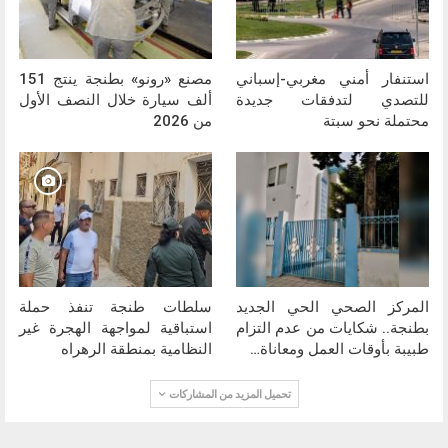
استنفار أمني مغربي-إسباني
مصنع «رونو» بطنجة ينتج 151
للتصدي لتدفقات جديدة
ألف سيارة خلال النصف الأول
محتملة نحو سبتة
من 2026
المركز الصحي الحي الجديد
سلطات طنجة تنفذ حملة
بطنجة.. شكايات من عدم التزام
استباقية لمواجهة الهجرة غير
طبيبة بأوقات العمل ومعاناة…
النظامية بمنطقة الرهراه
تحميل المزيد من المشاركات