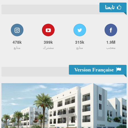
تابعنا
478k
399k
315k
1.9M
معجب
متابع
مشترك
متابع
Version Française