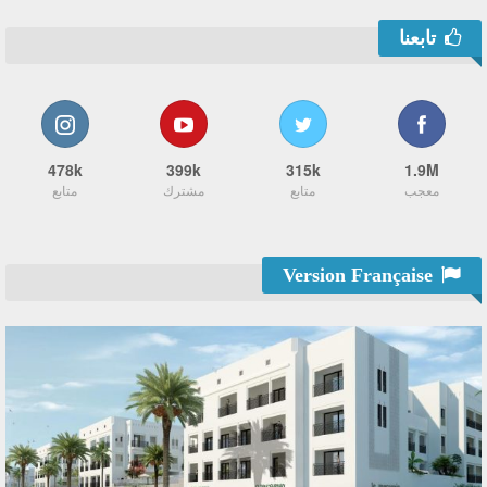
تابعنا
478k
399k
315k
1.9M
معجب
متابع
مشترك
متابع
Version Française