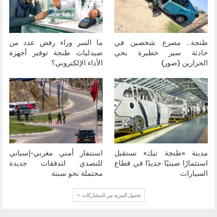
طنجة.. مصرع شخصين في
ما السر وراء رفض عدد من
حادثة سير خطيرة بحي
صيدليات طنجة توفير أجهزة
الحرارين (صور)
الأداء الإلكتروني؟
مدينة «طنجة تيك» تستقبل
استنفار أمني مغربي-إسباني
استثمارًا صينيًا جديدًا في قطاع
للتصدي لتدفقات جديدة
السيارات
محتملة نحو سبتة
تحميل المزيد من المشاركات