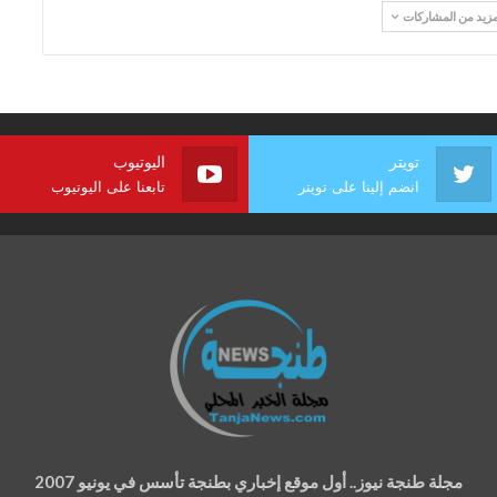
مزيد من المشاركات
تويتر
اليوتيوب
انضم إلينا على تويتر
تابعنا على اليوتيوب
مجلة طنجة نيوز.. أول موقع إخباري بطنجة تأسس في يونيو 2007