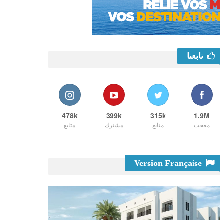
تابعنا
478k
399k
315k
1.9M
معجب
متابع
مشترك
متابع
Version Française