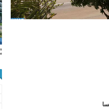
au
e…
سا