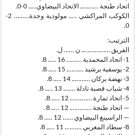
اتحاد طنجة ……….. الاتحاد البيضاوي….. 0-0.
الكوكب المراكشي ….. مولودية وجدة……… 2-
0.
الترتيب:
الفريق …………….. ن …… ل.
1- اتحاد المحمدية ……… 16 ….. 8.
2- يوسفية برشيد ………. 15 ….. 8.
3- نهضة بركان ……….. 14 ….. 8.
4- شباب قصبة تادلة ……. 13 ….. 8.
5- اتحاد تمارة …………. 12 ….. 8.
— اتحاد طنجة …………. 12 ….. 8 .
— الراسينغ البيضاوي …… 12 ….. 8.
8- سطاد المغربي ………. 11 ….. 8.