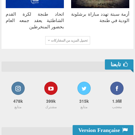
أزمة سبتة تهدد مباراة برشلونة
اتحاد طنجة لكرة القدم
الودية في طنجة
الشاطئية يعقد جمعه العام
بحضور المنخرطين
تحميل المزيد من المشاركات
تابعنا
478k
399k
315k
1.9M
معجب
متابع
مشترك
متابع
Version Française