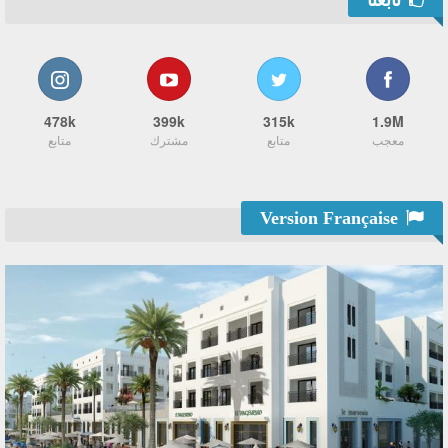
تابعنا
478k
399k
315k
1.9M
معجب
متابع
مشترك
متابع
Version Française