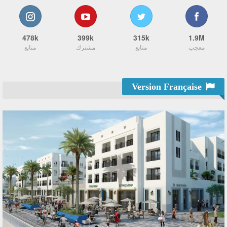
478k
399k
315k
1.9M
معجب
متابع
مشترك
متابع
Version Française