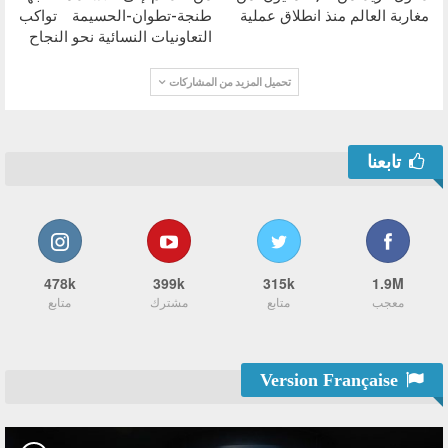
مغاربة العالم منذ انطلاق عملية
طنجة-تطوان-الحسيمة تواكب
التعاونيات النسائية نحو النجاح
تحميل المزيد من المشاركات
تابعنا
478k
399k
315k
1.9M
معجب
متابع
مشترك
متابع
Version Française