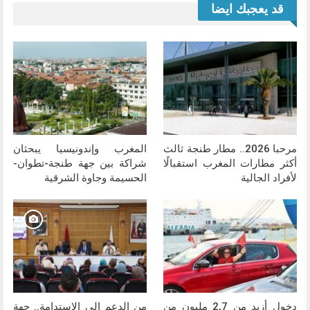
قد يعجبك ايضا
مرحبا 2026.. مطار طنجة ثالث
المغرب وإندونيسيا يبحثان
أكثر مطارات المغرب استقبالًا
شراكة بين جهة طنجة-تطوان-
لأفراد الجالية
الحسيمة وجاوة الشرقية
دخول أزيد من 2,7 مليون من
من الدعم إلى الاستدامة.. جهة