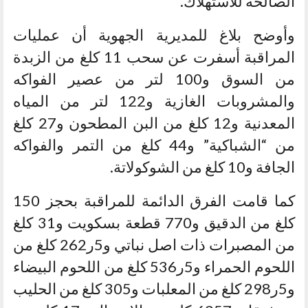
الصالحة للاستهلاك.
وأوضح بلاغ للمديرية الجهوية أن عمليات
المراقبة أسفرت عن سحب 11 كلغ من الزبدة
من السوق و100 لتر من عصير الفواكه
والمشروبات الغازية و122 لتر من المياه
المعدنية و12 كلغ من البن المطحون و27 كلغ
من “الشباكية” و44 كلغ من التمر والفواكه
الجافة و10 كلغ من الشوكولاتة.
كما قامت الفرق الدائمة للمراقبة بحجز 150
كلغ من الدقيق و770 قطعة بسكويت و31 كلغ
من المصبرات ذات اصل نباتي و5ر262 كلغ من
اللحوم الحمراء و5ر536 كلغ من اللحوم البيضاء
و5ر298 كلغ من المعلبات و305 كلغ من الحليب