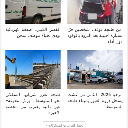
أمن طنجة يوقف شخصين فرّا
القصر الكبير.. صعقة كهربائية
بسيارة أجنبية بعد التزود بالوقود
تودي بحياة موظف سجن
دون أداء
مرحبا 2026.. الثاني من غشت
طنجة تعزز شريانها السككي
يسجل ذروة العبور بميناء طنجة
نحو المتوسط.. ورش مغوغة–
المتوسط
عين دالية يقترب من محطته
الأخيرة
تحميل المزيد من المشاركات