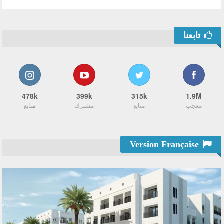
تابعنا
478k
399k
315k
1.9M
معجب
متابع
مشترك
متابع
Version Française