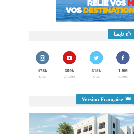
تابعنا
478k
399k
315k
1.9M
معجب
متابع
مشترك
متابع
Version Française