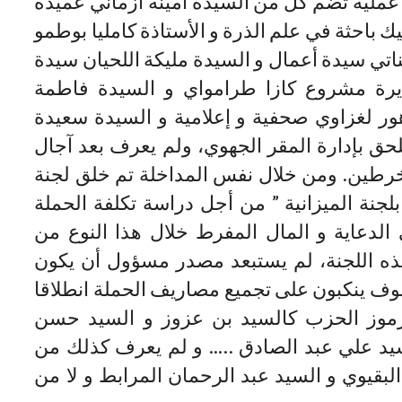
عملية تضم كل من السيدة أمينة أزماني عميدة
يك باحثة في علم الذرة و الأستاذة كامليا بوطمو
اتي سيدة أعمال و السيدة مليكة اللحيان سيدة
ديرة مشروع كازا طرامواي و السيدة فاطمة
هور لغزاوي صحفية و إعلامية و السيدة سعيدة
لحق بإدارة المقر الجهوي، ولم يعرف بعد آجال
خرطين. ومن خلال نفس المداخلة تم خلق لجنة
بلجنة الميزانية ” من أجل دراسة تكلفة الحملة
الدعاية و المال المفرط خلال هذا النوع من
ذه اللجنة، لم يستبعد مصدر مسؤول أن يكون
سوف ينكبون على تجميع مصاريف الحملة انطلاقا
رموز الحزب كالسيد بن عزوز و السيد حسن
سيد علي عبد الصادق ….. و لم يعرف كذلك من
لبقيوي و السيد عبد الرحمان المرابط و لا من