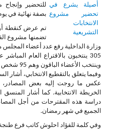
للتحضير وإنجاح مر
بصفة نهائية في يوم 07 أكتوبر 011
تم عرض كنقطة أول
تضمنها مشروع القا
305 ينتخبون بالاقتراع العام المباشر ع
وينتخب الأع
وفيما يتعلق بالتقطيع الانتخابي، أشار ال
عكس ما روجت إليه بعض المصادر، ماع
الخريطة الانتخابية. كما أشار المنسق 
دراسة هذه المقترحات من أجل المصادقة
الجميع في شهر رمضان.
وفي كلمة للفؤاد احلوش كاتب فرع طنجة-