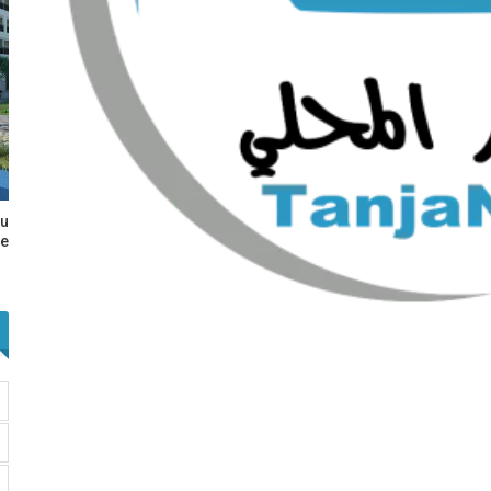
au
e…