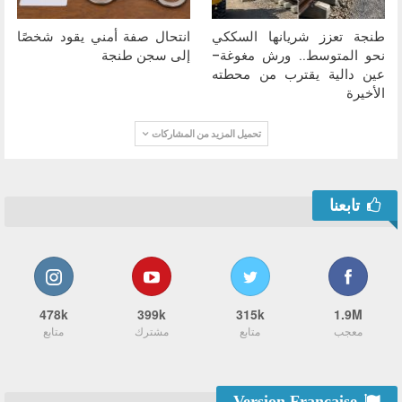
طنجة تعزز شريانها السككي
انتحال صفة أمني يقود شخصًا
نحو المتوسط.. ورش مغوغة–
إلى سجن طنجة
عين دالية يقترب من محطته
الأخيرة
تحميل المزيد من المشاركات
تابعنا
478k
399k
315k
1.9M
معجب
متابع
مشترك
متابع
Version Française