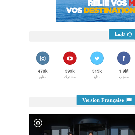
تابعنا
478k
399k
315k
1.9M
معجب
متابع
مشترك
متابع
Version Française