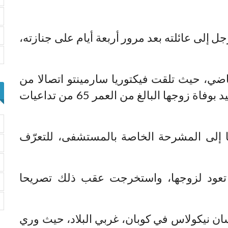
 إلى عائلته بعد مرور أربعة أيام على جنازته،
اضي، حيث تلقت فيكتوريا سارمينتو اتصالا من
مستشفى “أوكسيدنت” في هندوراس يفيد بوفاة زوجها البالغ من العمر 65 من تداعيات
 إلى المشرحة الخاصة بالمستشفى، للتعرّف
ة تعود لزوجها، واستخرجت عقب ذلك تصريحا
سان نيكولاس في كوبان، غربي البلاد، حيث وري