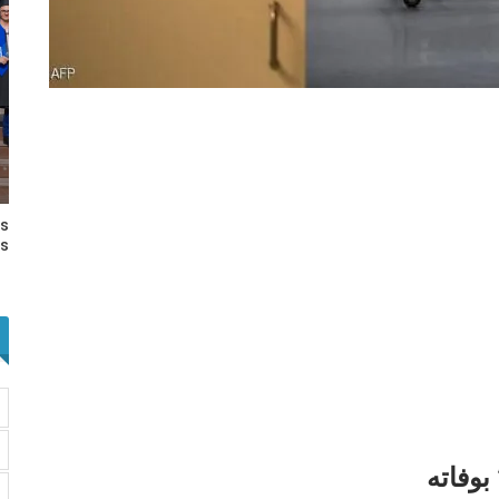
rs
s…
بوفاته