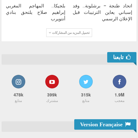
اتحاد طنجة – برشلونة.. وفد
بلجيكا.. المهاجم المغربي
إسباني يعاين الترتيبات قبل
إبراهيم صلاح يلتحق بنادي
الإعلان الرسمي
أنتويرب
تحميل المزيد من المشاركات
تابعنا
478k
399k
315k
1.9M
معجب
متابع
مشترك
متابع
Version Française