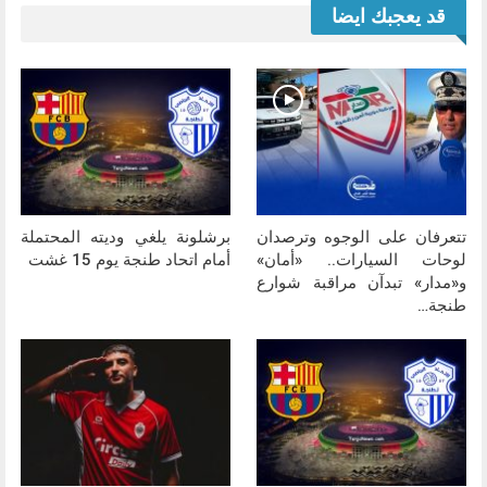
قد يعجبك ايضا
تتعرفان على الوجوه وترصدان
برشلونة يلغي وديته المحتملة
لوحات السيارات.. «أمان»
أمام اتحاد طنجة يوم 15 غشت
و«مدار» تبدآن مراقبة شوارع
طنجة…