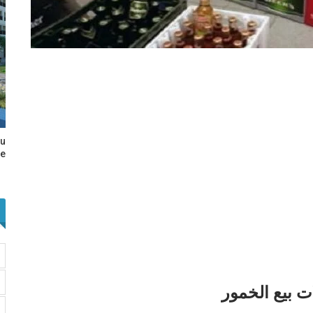
au
e…
 بيع الخمور