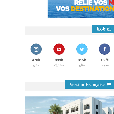
تابعنا
478k
399k
315k
1.9M
معجب
متابع
مشترك
متابع
Version Française