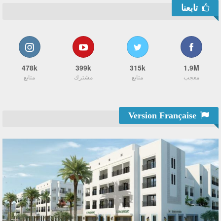
تابعنا
478k
399k
315k
1.9M
معجب
متابع
مشترك
متابع
Version Française