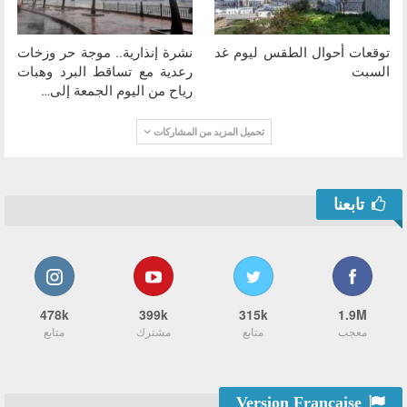
توقعات أحوال الطقس ليوم غد
نشرة إنذارية.. موجة حر وزخات
السبت
رعدية مع تساقط البرد وهبات
رياح من اليوم الجمعة إلى…
تحميل المزيد من المشاركات
تابعنا
478k
399k
315k
1.9M
معجب
متابع
مشترك
متابع
Version Française