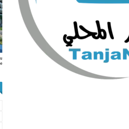
au
e…