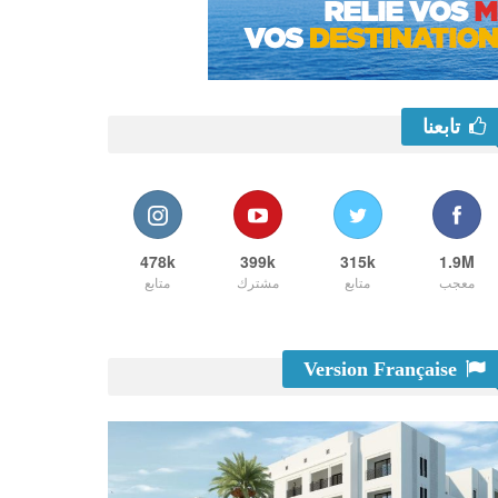
تابعنا
478k
399k
315k
1.9M
معجب
متابع
مشترك
متابع
Version Française