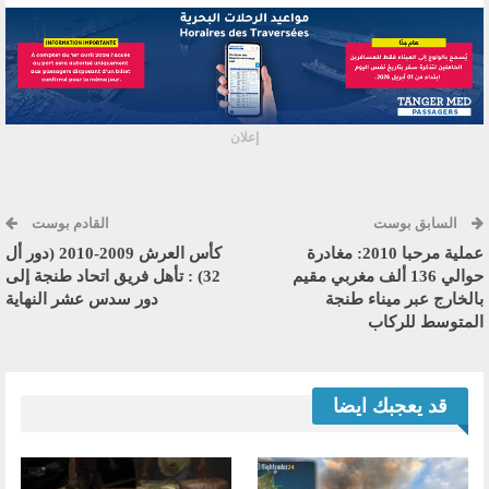
إعلان
السابق بوست
القادم بوست
عملية مرحبا 2010: مغادرة
كأس العرش 2009-2010 (دور أل
حوالي 136 ألف مغربي مقيم
32) : تأهل فريق اتحاد طنجة إلى
بالخارج عبر ميناء طنجة
دور سدس عشر النهاية
المتوسط للركاب
قد يعجبك ايضا