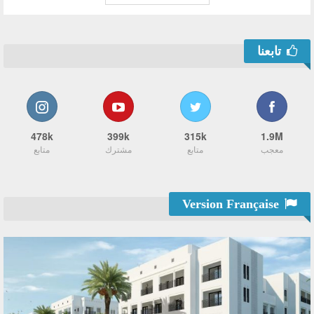
تابعنا
478k
399k
315k
1.9M
معجب
متابع
مشترك
متابع
Version Française