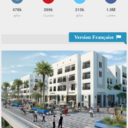
478k
399k
315k
1.9M
معجب
متابع
مشترك
متابع
Version Française