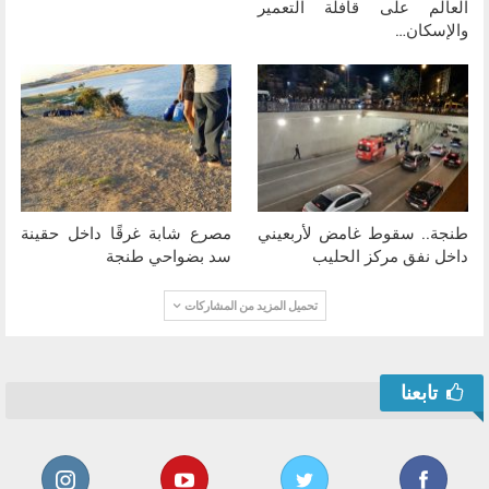
العالم على قافلة التعمير
والإسكان…
طنجة.. سقوط غامض لأربعيني
مصرع شابة غرقًا داخل حقينة
داخل نفق مركز الحليب
سد بضواحي طنجة
تحميل المزيد من المشاركات
تابعنا