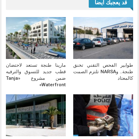
قد يعجبك ايضا
طوابير الفحص التقني تخنق
مارينا طنجة تستعد لاحتضان
طنجة.. وNARSA تلتزم الصمت
قطب جديد للتسوق والترفيه
كالمعتاد
ضمن مشروع «Tanja
Waterfront»