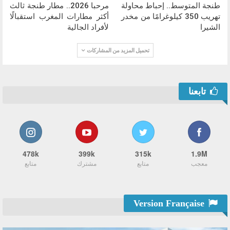
طنجة المتوسط.. إحباط محاولة
مرحبا 2026.. مطار طنجة ثالث
تهريب 350 كيلوغرامًا من مخدر
أكثر مطارات المغرب استقبالًا
الشيرا
لأفراد الجالية
تحميل المزيد من المشاركات
تابعنا
478k
399k
315k
1.9M
معجب
متابع
مشترك
متابع
Version Française