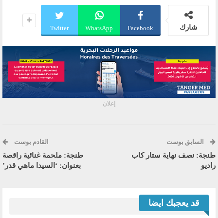
شارك
Twitter
WhatsApp
Facebook
إعلان
السابق بوست
القادم بوست
طنجة: نصف نهاية ستار كاب
طنجة: ملحمة غنائية راقصة
راديو
بعنوان: ‘السيدا ماهي قدر’
قد يعجبك ايضا