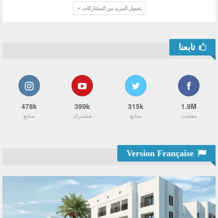
تحميل المزيد من المشاركات
تابعنا
478k
399k
315k
1.9M
معجب
متابع
مشترك
متابع
Version Française