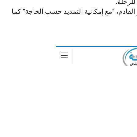
يدة ستستمرحتى 03 شتمبر القادم، “مع إمكانية التمديد حسب الحاجة” كما