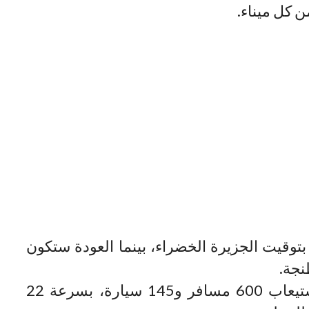
ن كل ميناء.
وقيت الجزيرة الخضراء، بينما العودة ستكون
الباخرة السريعة (خوم1) قادرة على استيعاب 600 مسافر و145 سيارة، بسرعة 22