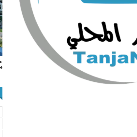
au
e…