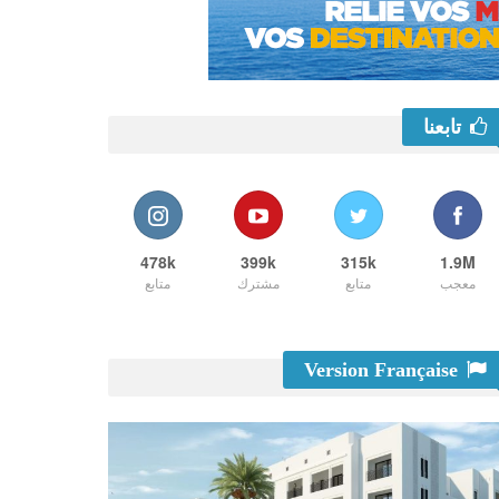
تابعنا
478k
399k
315k
1.9M
معجب
متابع
مشترك
متابع
Version Française