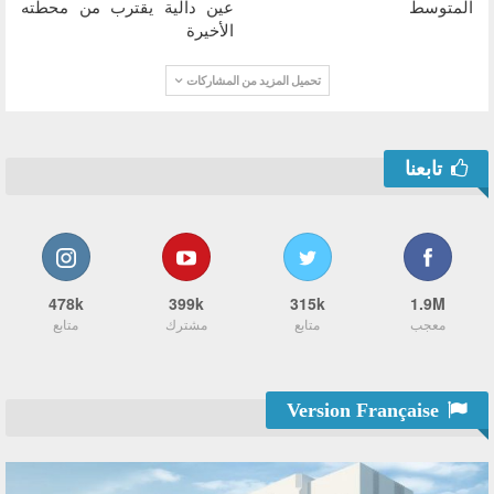
المتوسط
عين دالية يقترب من محطته
الأخيرة
تحميل المزيد من المشاركات
تابعنا
478k
399k
315k
1.9M
معجب
متابع
مشترك
متابع
Version Française