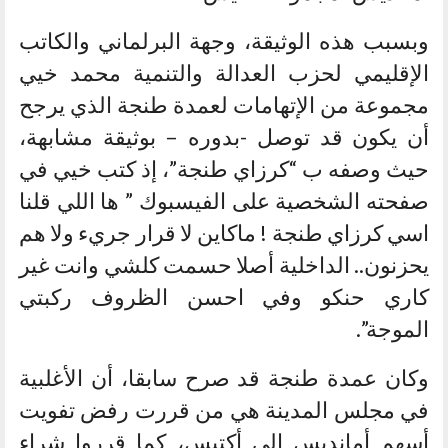
وبسبب هذه الوثيقة، وجهة البرلماني والكاتب
الإقليمي لحزب العدالة والتنمية محمد خيي
مجموعة من الإتهامات لعمدة طنجة الذي يرجح
أن يكون قد توصل -بدوره – بوثيقة مشابهة،
حيث وصفه ب “كرزاي طنجة”، إذ كتب خيي في
صفحته الشخصية على الفيسبوك ” ها اللي قلنا
اسي كرزاي طنجة ! ماكاين ﻻ قرار جريء وﻻ هم
يحزنون.. الداخلية أصلا حسمت كلشي وانت غير
كاري حنكو وفي احسن الظروف ركبتي
الموجة”.
وكان عمدة طنجة قد صرح سابقا، أن الأغلبية
في مجلس المدينة هي من قررت رفض تفويت
أسهم أمانديس إلى أكتيس، كما قرروا شراء