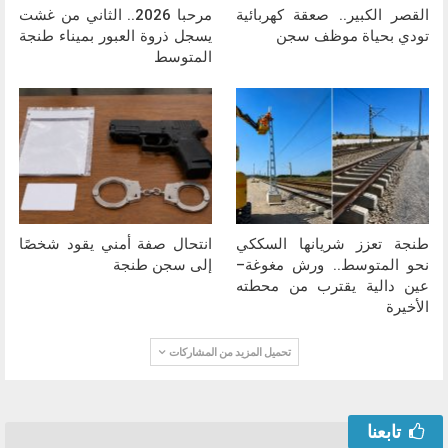
القصر الكبير.. صعقة كهربائية
مرحبا 2026.. الثاني من غشت
تودي بحياة موظف سجن
يسجل ذروة العبور بميناء طنجة
المتوسط
طنجة تعزز شريانها السككي
انتحال صفة أمني يقود شخصًا
نحو المتوسط.. ورش مغوغة–
إلى سجن طنجة
عين دالية يقترب من محطته
الأخيرة
تحميل المزيد من المشاركات
تابعنا