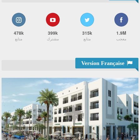
478k
399k
315k
1.9M
معجب
متابع
مشترك
متابع
Version Française