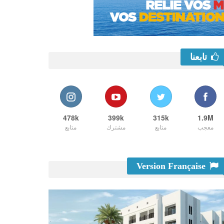
تابعنا
478k
399k
315k
1.9M
معجب
متابع
مشترك
متابع
Version Française