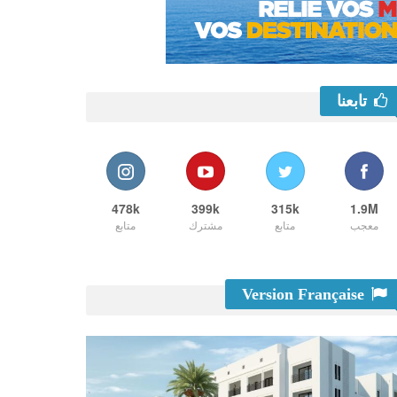
تابعنا
478k
399k
315k
1.9M
معجب
متابع
مشترك
متابع
Version Française