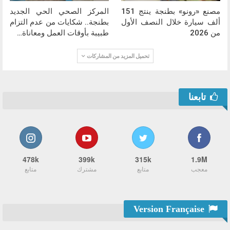
مصنع «رونو» بطنجة ينتج 151
المركز الصحي الحي الجديد
ألف سيارة خلال النصف الأول
بطنجة.. شكايات من عدم التزام
من 2026
طبيبة بأوقات العمل ومعاناة…
تحميل المزيد من المشاركات
تابعنا
478k
399k
315k
1.9M
معجب
متابع
مشترك
متابع
Version Française