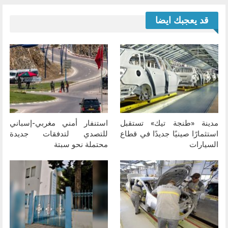
قد يعجبك ايضا
مدينة «طنجة تيك» تستقبل
استنفار أمني مغربي-إسباني
استثمارًا صينيًا جديدًا في قطاع
للتصدي لتدفقات جديدة
السيارات
محتملة نحو سبتة