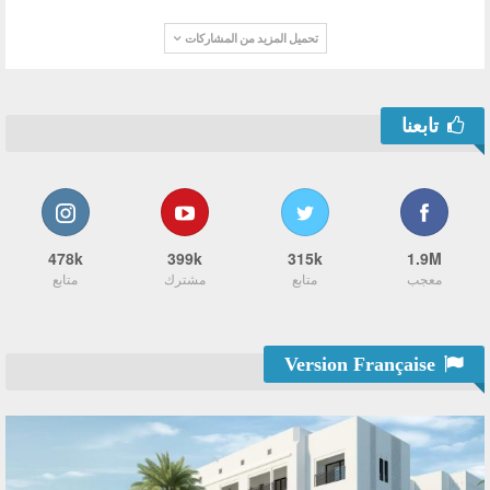
تحميل المزيد من المشاركات
تابعنا
478k
399k
315k
1.9M
معجب
متابع
مشترك
متابع
Version Française