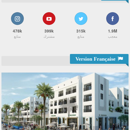
478k
399k
315k
1.9M
معجب
متابع
مشترك
متابع
Version Française