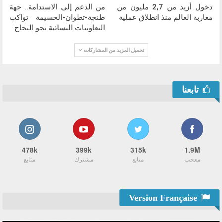
دخول أزيد من 2,7 مليون من
من الدعم إلى الاستدامة.. جهة
مغاربة العالم منذ انطلاق عملية
طنجة-تطوان-الحسيمة تواكب
التعاونيات النسائية نحو النجاح
تحميل المزيد من المشاركات
تابعنا
478k
399k
315k
1.9M
معجب
متابع
مشترك
متابع
Version Française