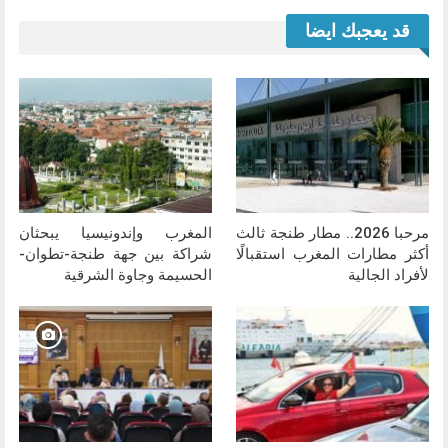
قد يعجبك ايضا
مرحبا 2026.. مطار طنجة ثالث
المغرب وإندونيسيا يبحثان
أكثر مطارات المغرب استقبالًا
شراكة بين جهة طنجة-تطوان-
لأفراد الجالية
الحسيمة وجاوة الشرقية