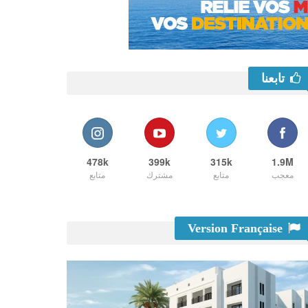
تابعنا
478k
399k
315k
1.9M
معجب
متابع
مشترك
متابع
Version Française