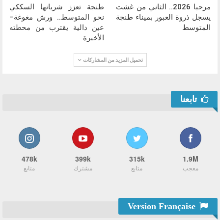
مرحبا 2026.. الثاني من غشت
طنجة تعزز شريانها السككي
يسجل ذروة العبور بميناء طنجة
نحو المتوسط.. ورش مغوغة–
المتوسط
عين دالية يقترب من محطته
الأخيرة
تحميل المزيد من المشاركات
تابعنا
478k
399k
315k
1.9M
معجب
متابع
مشترك
متابع
Version Française