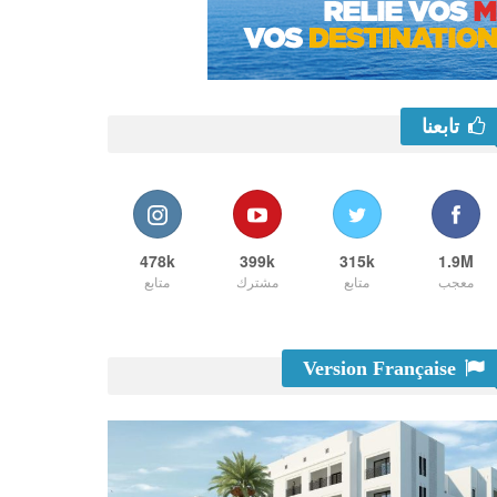
تابعنا
478k
399k
315k
1.9M
معجب
متابع
مشترك
متابع
Version Française