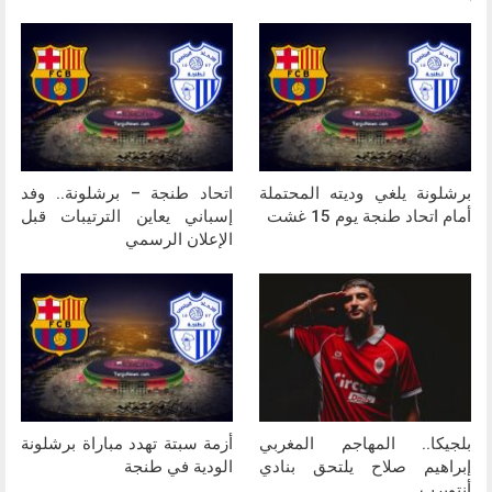
برشلونة يلغي وديته المحتملة
اتحاد طنجة – برشلونة.. وفد
أمام اتحاد طنجة يوم 15 غشت
إسباني يعاين الترتيبات قبل
الإعلان الرسمي
بلجيكا.. المهاجم المغربي
أزمة سبتة تهدد مباراة برشلونة
إبراهيم صلاح يلتحق بنادي
الودية في طنجة
أنتويرب