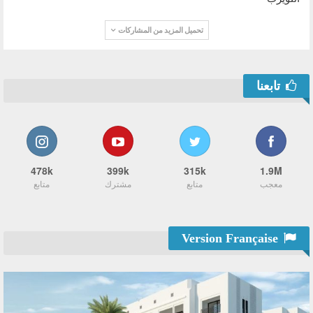
تحميل المزيد من المشاركات
تابعنا
478k
399k
315k
1.9M
معجب
متابع
مشترك
متابع
Version Française