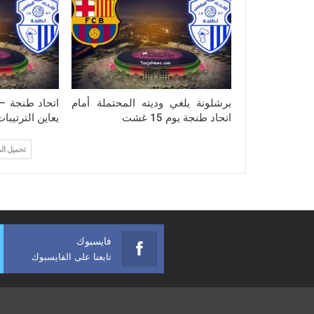
برشلونة يلغي وديته المحتملة أمام
اتحاد طنجة – 
اتحاد طنجة يوم 15 غشت
يعاين الترتيبا
تحميل ال
فايسبوك
تابعنا على الفايسبوك