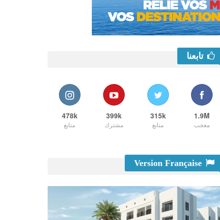
تابعنا
478k
399k
315k
1.9M
معجب
متابع
مشترك
متابع
Version Française