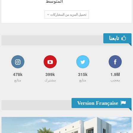
المتوسط
تحميل المزيد من المشاركات
تابعنا
478k
399k
315k
1.9M
معجب
متابع
مشترك
متابع
Version Française