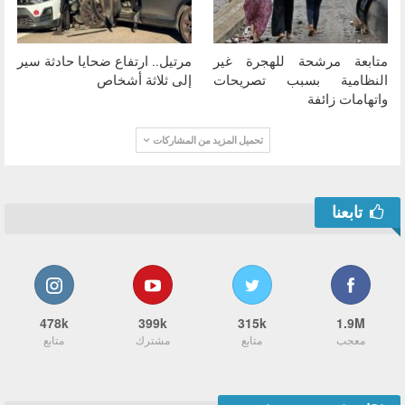
متابعة مرشحة للهجرة غير
مرتيل.. ارتفاع ضحايا حادثة سير
النظامية بسبب تصريحات
إلى ثلاثة أشخاص
واتهامات زائفة
تحميل المزيد من المشاركات
تابعنا
478k
399k
315k
1.9M
معجب
متابع
مشترك
متابع