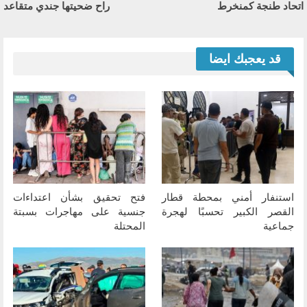
اتحاد طنجة كمنخرط
راح ضحيتها جندي متقاعد
قد يعجبك ايضا
استنفار أمني بمحطة قطار
فتح تحقيق بشأن اعتداءات
القصر الكبير تحسبًا لهجرة
جنسية على مهاجرات بسبتة
جماعية
المحتلة