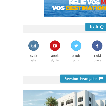
تابعنا
478k
399k
315k
1.9M
معجب
متابع
مشترك
متابع
Version Française