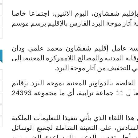
بإقليم شفشاون، اليوم الاثنين، اجتماعا خاصا
ة آثار موجة البرد القارس بالإقليم برسم موسم
ئاسة عامل إقليم شفشاون محمد علمي ودان
اية المدنية والمصالح اللاممركزة المعنية، إلى
 للتخفيف من آثار موجة البرد.
خاصة بالدواوير المعنية بموجة البرد بإقليم
شفشاون، حيث يبلغ عددها 40 دوارا تابعا ل 11 جماعة ترابية، أي ما مجموعه 24393
 اللقاء الذي يأتي تنفيذا للتعليمات الملكية
سادس، على التعبئة الشاملة لجميع الوسائل
من أجل تقديم الدعم والمساعدة الضروريين