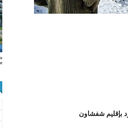
au
e…
رد بإقليم شفشاون