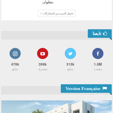
بتطوان
تحميل المزيد من المشاركات
تابعنا
478k
399k
315k
1.9M
معجب
متابع
مشترك
متابع
Version Française