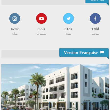
478k
399k
315k
1.9M
معجب
متابع
مشترك
متابع
Version Française