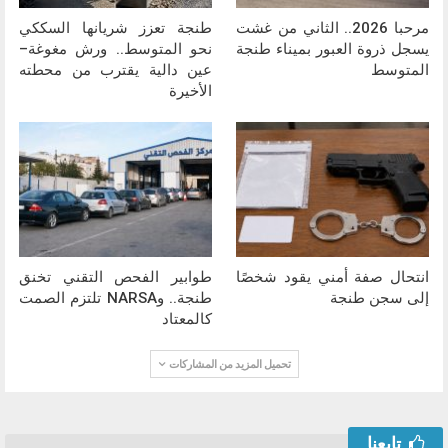
مرحبا 2026.. الثاني من غشت
طنجة تعزز شريانها السككي
يسجل ذروة العبور بميناء طنجة
نحو المتوسط.. ورش مغوغة–
المتوسط
عين دالية يقترب من محطته
الأخيرة
انتحال صفة أمني يقود شخصًا
طوابير الفحص التقني تخنق
إلى سجن طنجة
طنجة.. وNARSA تلتزم الصمت
كالمعتاد
تحميل المزيد من المشاركات
تابعنا