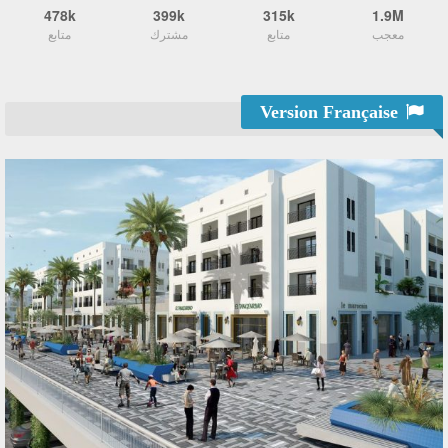
478k
399k
315k
1.9M
معجب
متابع
مشترك
متابع
Version Française